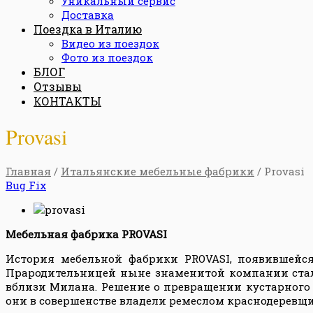
Уникальный сервис
Доставка
Поездка в Италию
Видео из поездок
Фото из поездок
БЛОГ
Отзывы
КОНТАКТЫ
Provasi
Главная
/
Итальянские мебельные фабрики
/ Provasi
Bug Fix
Мебельная фабрика
PROVASI
История мебельной фабрики PROVASI
, появившейс
Прародительницей ныне знаменитой компании стала
вблизи Милана. Решение о превращении кустарного 
они в совершенстве владели ремеслом краснодеревщ