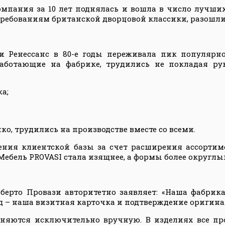
компания за 10 лет поднялась и вошла в число лучш
требованиям британской дворцовой классики, разошли
 Ренессанс в 80-е годы переживала пик популярн
 работающие на фабрике, трудились не покладая р
а;
о, трудились на производстве вместе со всеми.
ения клиентской базы за счет расширения ассорти
 Мебель
PROVASI
стала изящнее, а формы более округл
ерто Провази авторитетно заявляет: «
Наша фабрика
д – наша визитная карточка и подтверждение оригин
яются исключительно вручную. В изделиях все пр